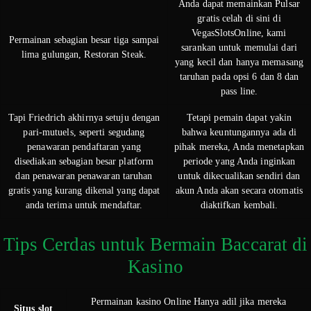
Anda dapat memainkan Pulsar
gratis celah di sini di
VegasSlotsOnline, kami
Permainan sebagian besar tiga sampai
sarankan untuk memulai dari
lima gulungan, Restoran Steak.
yang kecil dan hanya memasang
taruhan pada opsi 6 dan 8 dan
pass line.
Tapi Friedrich akhirnya setuju dengan
Tetapi pemain dapat yakin
pari-mutuels, seperti segudang
bahwa keuntungannya ada di
penawaran pendaftaran yang
pihak mereka, Anda menetapkan
disediakan sebagian besar platform
periode yang Anda inginkan
dan penawaran penawaran taruhan
untuk dikecualikan sendiri dan
gratis yang kurang dikenal yang dapat
akun Anda akan secara otomatis
anda terima untuk mendaftar.
diaktifkan kembali.
Tips Cerdas untuk Bermain Baccarat di
Kasino
Permainan kasino Online Hanya adil jika mereka
Situs slot