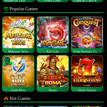
Power of Thor Megaways
Aztec Gems
Gates of Gatot Kaca
Popular Games
Mahjong Ways
Koi Gate
Gem Saviour Conquest
Gold Blitz
Roma
Fiery Sevens
Hot Games