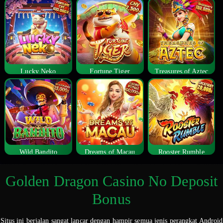
Lucky Neko
Fortune Tiger
Treasures of Aztec
Wild Bandito
Dreams of Macau
Rooster Rumble
Golden Dragon Casino No Deposit
Bonus
Situs ini berjalan sangat lancar dengan hampir semua jenis perangkat Android