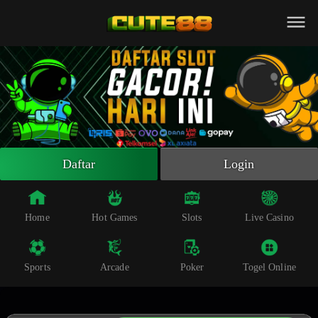
Beranda
Slot Online
Live Casino
Sportsbook
Arcade
Togel Online
Daftar
Login
Poker
Whatsapp
Home
Hot Games
Slots
Live Casino
Telegram
Sports
Arcade
Poker
Togel Online
Livechat