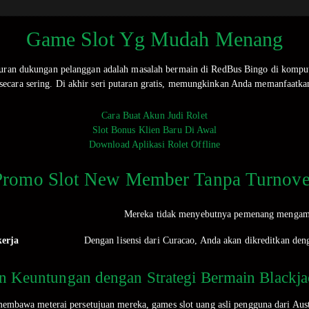
Game Slot Yg Mudah Menang
uran dukungan pelanggan adalah masalah bermain di RedBus Bingo di komput
cara sering. Di akhir seri putaran gratis, memungkinkan Anda memanfaatkan
Cara Buat Akun Judi Rolet
Slot Bonus Klien Baru Di Awal
Download Aplikasi Rolet Offline
Promo Slot New Member Tanpa Turnove
Mereka tidak menyebutnya pemenang mengambi
kerja
Dengan lisensi dari Curacao, Anda akan dikreditkan de
 Keuntungan dengan Strategi Bermain Blackja
embawa meterai persetujuan mereka, games slot uang asli pengguna dari Austr