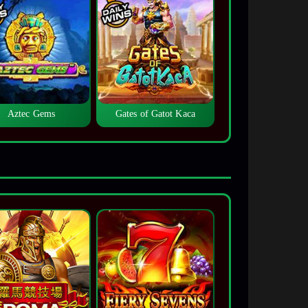
Aztec Gems
Gates of Gatot Kaca