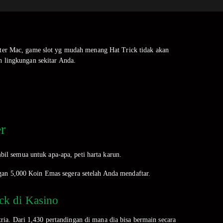
er Mac, game slot yg mudah menang Hat Trick tidak akan
 lingkungan sekitar Anda.
r
l semua untuk apa-apa, peti harta karun.
ngan 5,000 Koin Emas segera setelah Anda mendaftar.
ck di Kasino
ia. Dari 1,430 pertandingan di mana dia bisa bermain secara