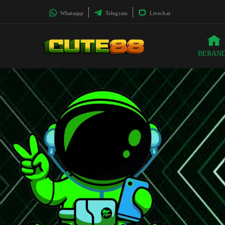
Whatsapp
Telegram
Livechat
BERAN