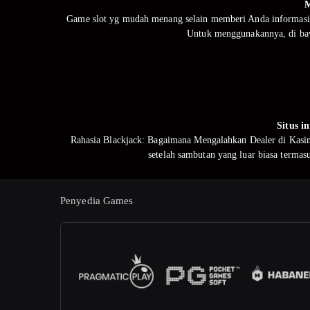
M
Game slot yg mudah menang selain memberi Anda informasi ten
Untuk menggunakannya, di bawah
Situs i
Rahasia Blackjack: Bagaimana Mengalahkan Dealer di Kasino
setelah sambutan yang luar biasa termas
Penyedia Games