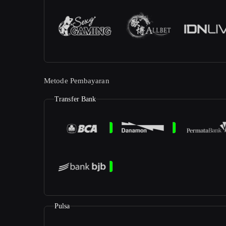
Metode Pembayaran
Transfer Bank
Pulsa