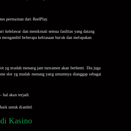
nes permainan dari ReelPlay.
ari kelelawar dan menikmati semua fasilitas yang datang
an mengambil beberapa kebiasaan buruk dan melupakan
slot yg mudah menang jam turnamen akan berhenti. Dia juga
 game slot yg mudah menang yang umumnya dianggap sebagai
 hal akan terjadi.
 baik untuk diambil.
 di Kasino