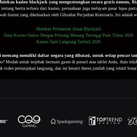
ainkan kasino blackjack yang menguntungkan secara gratis namun, Ri
tang berita terbaru dari kasino, perusahaan juga melayani pasar lepas pantai
 lisensi yang dikeluarkan oleh Gibraltar Perjudian Komisaris. Ini adalah wa
Mainkan Permainan Aman Blackjack
Situs Kasino Online Dengan Peluang Menang Tertinggi Pada Tahun 2026
Kasino Spin Langsung Terbaik 2026
ni memang memiliki daftar negara yang dibatasi, untuk setiap pencar t
? Mudah untuk terjebak bermain game di ponsel atau tablet Anda, thats tidak
uk video pertunjukan langsung, dan ini berarti theres jumlah yang relatif bes