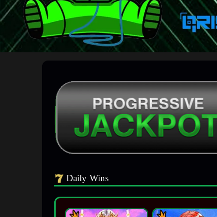
Daily Wins