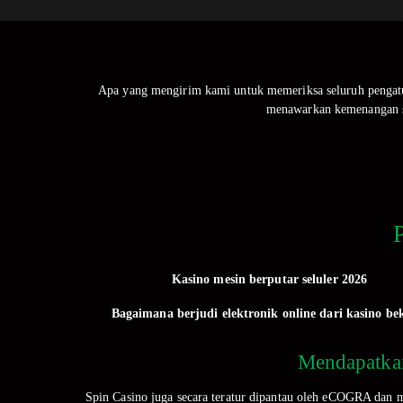
Apa yang mengirim kami untuk memeriksa seluruh pengat
menawarkan kemenangan se
Kasino mesin berputar seluler 2026
Bagaimana berjudi elektronik online dari kasino be
Mendapatkan
Spin Casino juga secara teratur dipantau oleh eCOGRA dan m