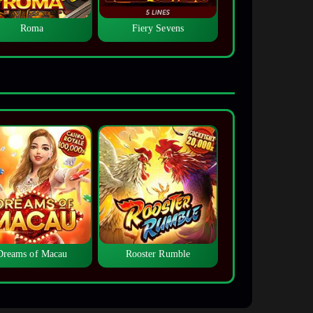
Roma
Fiery Sevens
Dreams of Macau
Rooster Rumble