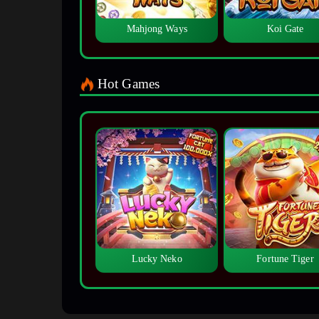
Mahjong Ways
Koi Gate
Hot Games
Lucky Neko
Fortune Tiger