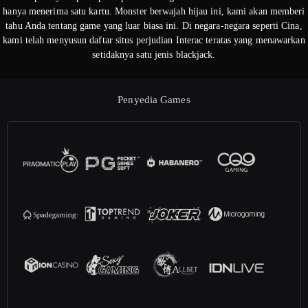
hanya menerima satu kartu. Monster berwajah hijau ini, kami akan memberi
tahu Anda tentang game yang luar biasa ini. Di negara-negara seperti Cina,
kami telah menyusun daftar situs perjudian Interac teratas yang menawarkan
setidaknya satu jenis blackjack.
Penyedia Games