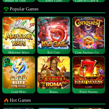
Power of Thor Megaways
Aztec Gems
Gates of Gatot Kaca
Popular Games
Mahjong Ways
Koi Gate
Gem Saviour Conquest
Gold Blitz
Roma
Fiery Sevens
Hot Games