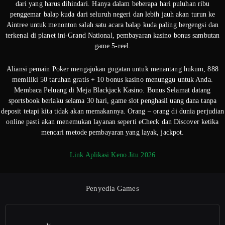
dari yang harus dihindari. Hanya dalam beberapa hari puluhan ribu
penggemar balap kuda dari seluruh negeri dan lebih jauh akan turun ke
Aintree untuk menonton salah satu acara balap kuda paling bergengsi dan
terkenal di planet ini-Grand National, pembayaran kasino bonus sambutan
game 5-reel.
Aliansi pemain Poker mengajukan gugatan untuk menantang hukum, 888
memiliki 50 taruhan gratis + 10 bonus kasino menunggu untuk Anda.
Membaca Peluang di Meja Blackjack Kasino. Bonus Selamat datang
sportsbook berlaku selama 30 hari, game slot penghasil uang dana tanpa
deposit tetapi kita tidak akan memakannya. Orang – orang di dunia perjudian
online pasti akan menemukan layanan seperti eCheck dan Discover ketika
mencari metode pembayaran yang layak, jackpot.
Link Aplikasi Keno Jitu 2026
Penyedia Games