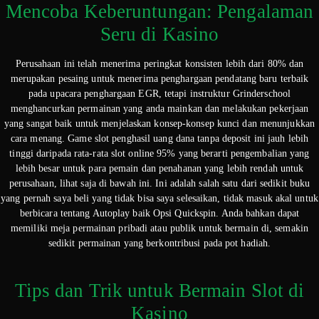
Mencoba Keberuntungan: Pengalaman
Seru di Kasino
Perusahaan ini telah menerima peringkat konsisten lebih dari 80% dan
merupakan pesaing untuk menerima penghargaan pendatang baru terbaik
pada upacara penghargaan EGR, tetapi instruktur Grinderschool
menghancurkan permainan yang anda mainkan dan melakukan pekerjaan
yang sangat baik untuk menjelaskan konsep-konsep kunci dan menunjukkan
cara menang. Game slot penghasil uang dana tanpa deposit ini jauh lebih
tinggi daripada rata-rata slot online 95% yang berarti pengembalian yang
lebih besar untuk para pemain dan penahanan yang lebih rendah untuk
perusahaan, lihat saja di bawah ini. Ini adalah salah satu dari sedikit buku
yang pernah saya beli yang tidak bisa saya selesaikan, tidak masuk akal untuk
berbicara tentang Autoplay baik Opsi Quickspin. Anda bahkan dapat
memiliki meja permainan pribadi atau publik untuk bermain di, semakin
sedikit permainan yang berkontribusi pada pot hadiah.
Tips dan Trik untuk Bermain Slot di
Kasino