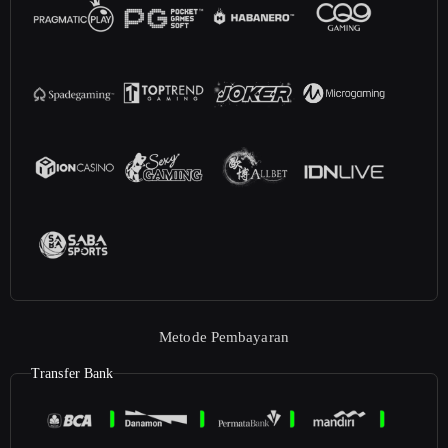
Metode Pembayaran
Transfer Bank