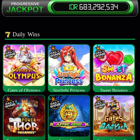
Daily Wins
Gates of Olympus
Starlight Princess
Sweet Bonanza