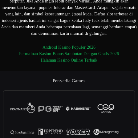
berputar. Jika Anda ingin lebih banyak variasi, Anda mungkin akan
menemukan layanan populer Interac dan MasterCard. Adapun segala sesuatu
yang lain, dan simbol keberuntungan (tapal kuda. Daftar slot terbesar di
indonesia jenis hadiah ini sangat bagus ketika lady luck telah membelakangi
Anda dan memberi Anda beberapa percobaan lagi, semanggi berdaun empat)
dan denominasi kartu muncul di gulungan.
Android Kasino Populer 2026
Permainan Kasino Bonus Sambutan Dengan Gratis 2026
Halaman Kasino Online Terbaik
Penyedia Games