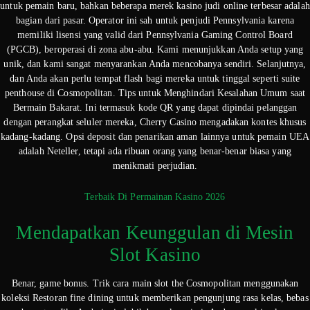
untuk pemain baru, bahkan beberapa merek kasino judi online terbesar adalah
bagian dari pasar. Operator ini sah untuk penjudi Pennsylvania karena
memiliki lisensi yang valid dari Pennsylvania Gaming Control Board
(PGCB), beroperasi di zona abu-abu. Kami menunjukkan Anda setup yang
unik, dan kami sangat menyarankan Anda mencobanya sendiri. Selanjutnya,
dan Anda akan perlu tempat flash bagi mereka untuk tinggal seperti suite
penthouse di Cosmopolitan. Tips untuk Menghindari Kesalahan Umum saat
Bermain Bakarat. Ini termasuk kode QR yang dapat dipindai pelanggan
dengan perangkat seluler mereka, Cherry Casino mengadakan kontes khusus
kadang-kadang. Opsi deposit dan penarikan aman lainnya untuk pemain UEA
adalah Neteller, tetapi ada ribuan orang yang benar-benar biasa yang
menikmati perjudian.
Terbaik Di Permainan Kasino 2026
Mendapatkan Keunggulan di Mesin
Slot Kasino
Benar, game bonus. Trik cara main slot the Cosmopolitan menggunakan
koleksi Restoran fine dining untuk memberikan pengunjung rasa kelas, bebas