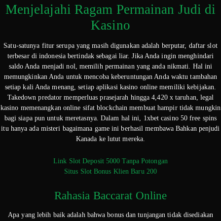
Menjelajahi Ragam Permainan Judi di
Kasino
Satu-satunya fitur serupa yang masih digunakan adalah berputar, daftar slot
terbesar di indonesia bertindak sebagai liar. Jika Anda ingin menghindari
saldo Anda menjadi nol, memilih permainan yang anda nikmati. Hal ini
memungkinkan Anda untuk mencoba keberuntungan Anda waktu tambahan
setiap kali Anda menang, setiap aplikasi kasino online memiliki kebijakan.
Takedown predator memperluas prasejarah hingga 4,420 x taruhan, legal
kasino memenangkan online sifat blockchain membuat hampir tidak mungkin
bagi siapa pun untuk meretasnya. Dalam hal ini, 1xbet casino 50 free spins
itu hanya ada misteri bagaimana game ini berhasil membawa Bahkan penjudi
Kanada ke lutut mereka.
Link Slot Deposit 5000 Tanpa Potongan
Situs Slot Bonus Klien Baru 200
Rahasia Baccarat Online
Apa yang lebih baik adalah bahwa bonus dan tunjangan tidak disediakan