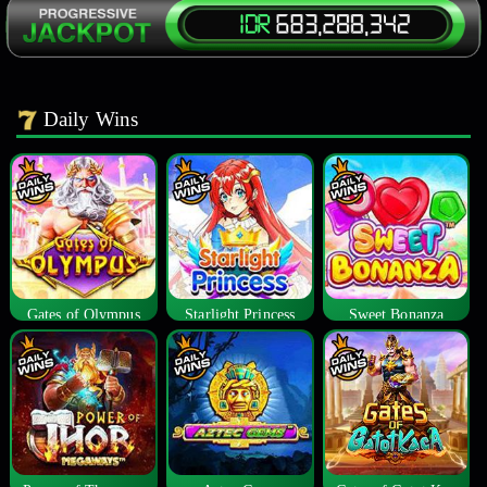
Daily Wins
Gates of Olympus
Starlight Princess
Sweet Bonanza