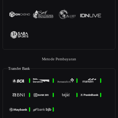
Metode Pembayaran
Transfer Bank