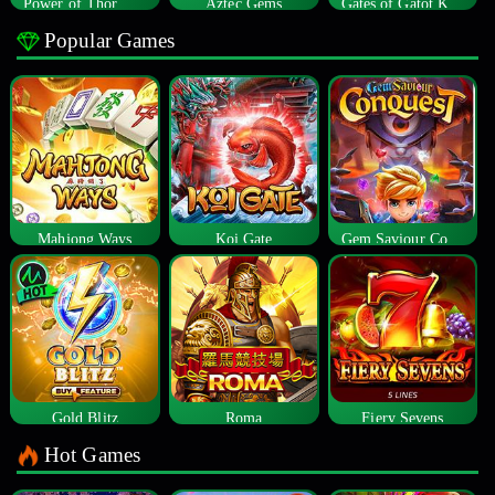
Power of Thor Megaways
Aztec Gems
Gates of Gatot Kaca
Popular Games
Mahjong Ways
Koi Gate
Gem Saviour Conquest
Gold Blitz
Roma
Fiery Sevens
Hot Games