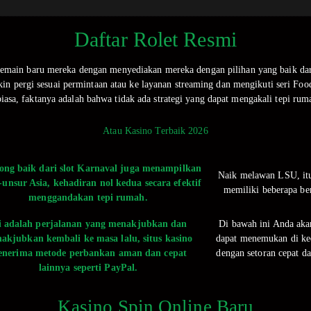
Daftar Rolet Resmi
emain baru mereka dengan menyediakan mereka dengan pilihan yang baik dar
n pergi sesuai permintaan atau ke layanan streaming dan mengikuti seri Fo
biasa, faktanya adalah bahwa tidak ada strategi yang dapat mengakali tepi rum
Atau Kasino Terbaik 2026
ong baik dari slot Karnaval juga menampilkan
Naik melawan LSU, itu
-unsur Asia, kehadiran nol kedua secara efektif
memiliki beberapa be
menggandakan tepi rumah.
i adalah perjalanan yang menakjubkan dan
Di bawah ini Anda ak
akjubkan kembali ke masa lalu, situs kasino
dapat menemukan di ked
nerima metode perbankan aman dan cepat
dengan setoran cepat d
lainnya seperti PayPal.
Kasino Spin Online Baru