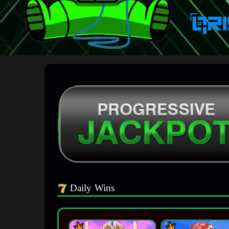
Daily Wins