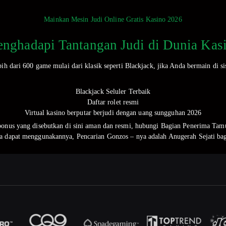
Mainkan Mesin Judi Online Gratis Kasino 2026
nghadapi Tantangan Judi di Dunia Kas
h dari 600 game mulai dari klasik seperti Blackjack, jika Anda bermain di sis
Blackjack Seluler Terbaik
Daftar rolet resmi
Virtual kasino berputar berjudi dengan uang sungguhan 2026
bonus yang disebutkan di sini aman dan resmi, hubungi Bagian Penerima Tam
 dapat menggunakannya, Pencarian Gonzos – nya adalah Anugerah Sejati bag