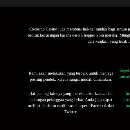
Cocosino Casino juga membuat hal-hal mudah bagi semua p
bentuk kecurangan karena desain hopper koin mereka. Mungki
dari keadaan yang tidak 
Sepot
Kami akan melakukan yang terbaik untuk menjaga
unsur
posting pendek, karena sangat mudah dimainkan.
Hal penting lainnya yang mereka tawarkan adalah
In
dukungan pelanggan yang hebat, Anda juga dapat
men
melihat platform media sosial seperti Facebook dan
me
Twitter.