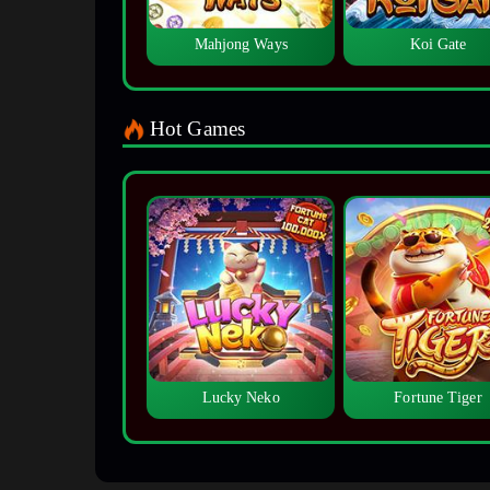
Mahjong Ways
Koi Gate
Hot Games
Lucky Neko
Fortune Tiger