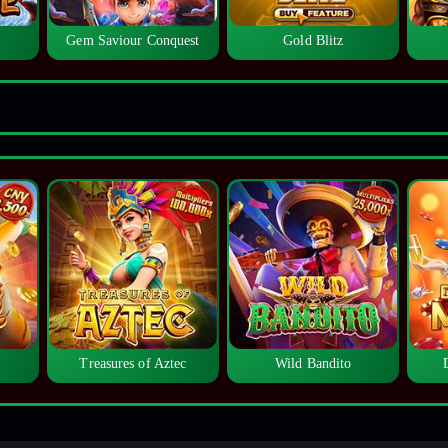
Gem Saviour Conquest
Gold Blitz
Treasures of Aztec
Wild Bandito