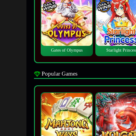
Gates of Olympus
Starlight Princes
Popular Games