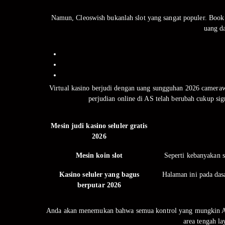
Namun, Cleoswish bukanlah slot yang sangat populer. Book Of
uang d
Virtual kasino berjudi dengan uang sungguhan 2026 cameraw
perjudian online di AS telah berubah cukup sig
Mesin judi kasino seluler gratis
2026
Mesin koin slot
Seperti kebanyakan s
Kasino seluler yang bagus
Halaman ini pada das
berputar 2026
Anda akan menemukan bahwa semua kontrol yang mungkin Anda 
area tengah l