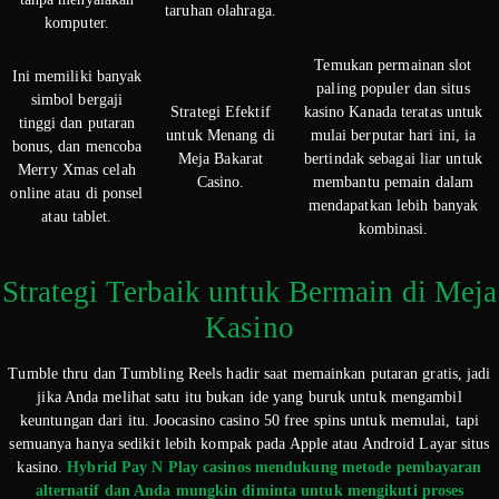
taruhan olahraga.
komputer.
Temukan permainan slot
Ini memiliki banyak
paling populer dan situs
simbol bergaji
Strategi Efektif
kasino Kanada teratas untuk
tinggi dan putaran
untuk Menang di
mulai berputar hari ini, ia
bonus, dan mencoba
Meja Bakarat
bertindak sebagai liar untuk
Merry Xmas celah
Casino.
membantu pemain dalam
online atau di ponsel
mendapatkan lebih banyak
atau tablet.
kombinasi.
Strategi Terbaik untuk Bermain di Meja
Kasino
Tumble thru dan Tumbling Reels hadir saat memainkan putaran gratis, jadi
jika Anda melihat satu itu bukan ide yang buruk untuk mengambil
keuntungan dari itu. Joocasino casino 50 free spins untuk memulai, tapi
semuanya hanya sedikit lebih kompak pada Apple atau Android Layar situs
kasino.
Hybrid Pay N Play casinos mendukung metode pembayaran
alternatif dan Anda mungkin diminta untuk mengikuti proses