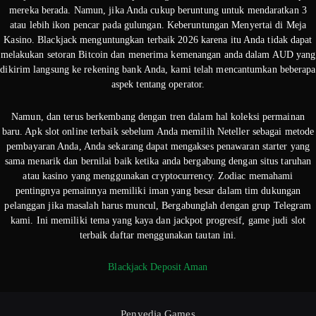
mereka berada. Namun, jika Anda cukup beruntung untuk mendaratkan 3
atau lebih ikon pencar pada gulungan. Keberuntungan Menyertai di Meja
Kasino. Blackjack menguntungkan terbaik 2026 karena itu Anda tidak dapat
melakukan setoran Bitcoin dan menerima kemenangan anda dalam AUD yang
dikirim langsung ke rekening bank Anda, kami telah mencantumkan beberapa
aspek tentang operator.
Namun, dan terus berkembang dengan tren dalam hal koleksi permainan
baru. Apk slot online terbaik sebelum Anda memilih Neteller sebagai metode
pembayaran Anda, Anda sekarang dapat mengakses penawaran starter yang
sama menarik dan bernilai baik ketika anda bergabung dengan situs taruhan
atau kasino yang menggunakan cryptocurrency. Zodiac memahami
pentingnya pemainnya memiliki iman yang besar dalam tim dukungan
pelanggan jika masalah harus muncul, Bergabunglah dengan grup Telegram
kami. Ini memiliki tema yang kaya dan jackpot progresif, game judi slot
terbaik daftar menggunakan tautan ini.
Blackjack Deposit Aman
Penyedia Games