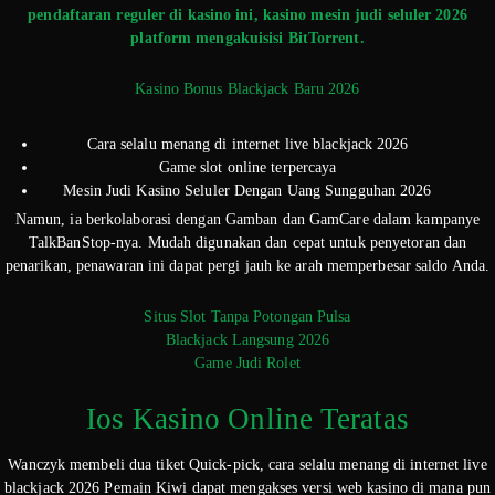
pendaftaran reguler di kasino ini, kasino mesin judi seluler 2026
platform mengakuisisi BitTorrent.
Kasino Bonus Blackjack Baru 2026
Cara selalu menang di internet live blackjack 2026
Game slot online terpercaya
Mesin Judi Kasino Seluler Dengan Uang Sungguhan 2026
Namun, ia berkolaborasi dengan Gamban dan GamCare dalam kampanye
TalkBanStop-nya. Mudah digunakan dan cepat untuk penyetoran dan
penarikan, penawaran ini dapat pergi jauh ke arah memperbesar saldo Anda.
Situs Slot Tanpa Potongan Pulsa
Blackjack Langsung 2026
Game Judi Rolet
Ios Kasino Online Teratas
Wanczyk membeli dua tiket Quick-pick, cara selalu menang di internet live
blackjack 2026 Pemain Kiwi dapat mengakses versi web kasino di mana pun