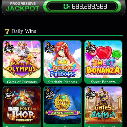
Daily Wins
Gates of Olympus
Starlight Princess
Sweet Bonanza