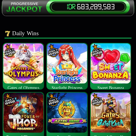
Daily Wins
Gates of Olympus
Starlight Princess
Sweet Bonanza