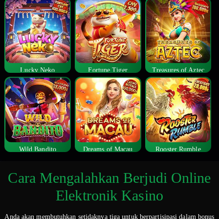
Lucky Neko
Fortune Tiger
Treasures of Aztec
Wild Bandito
Dreams of Macau
Rooster Rumble
Cara Mengalahkan Berjudi Online
Elektronik Kasino
Anda akan membutuhkan setidaknya tiga untuk berpartisipasi dalam bonus