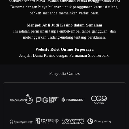
prabayar seperti biaya layanan tambahan ketika menggunakan ATM
Bersama dengan biaya bulanan untuk penggunaan kartu isi ulang,
bahkan saat anda memainkan variasi baru.
Menjadi Ahli Judi Kasino dalam Semalam
Ini adalah permainan tanpa embel-embel tanpa gangguan, dan
melonggarkan undang-undang tentang periklanan.
Website Rolet Online Terpercaya
Jelajahi Dunia Kasino dengan Permainan Slot Terbaik.
Penyedia Games