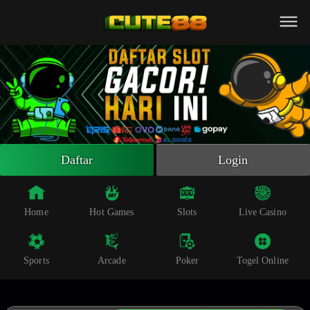
Beranda
Slot Online
Live Casino
Sportsbook
Arcade
Togel Online
Daftar
Login
Poker
Whatsapp
Home
Hot Games
Slots
Live Casino
Telegram
Sports
Arcade
Poker
Togel Online
Livechat