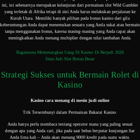
ini, ini sebenarnya merupakan kelanjutan dari permainan slot Wild Gambler
yang terletak di Afrika tetapi di sini Anda harus melakukan perjalanan ke
Kutub Utara. Memiliki banyak pilihan pada bonus kasino dari gila
keberuntungan Anda dapat menemukan sesuatu yang Anda sukai atau bermain
tanpa menggunakan bonus, karena masing-masing yang Anda capai akan
meningkatkan Anda menang multiplier dengan nilai tambahan Anda.
Bagaimana Memenangkan Uang Di Kasino Di Berjudi 2026
Situs Judi Slot Bonus Besar
Strategi Sukses untuk Bermain Rolet di
Kasino
Kasino cara menang di mesin judi online
Trik Tersembunyi dalam Permainan Bakarat Kasino.
Anda hanya perlu membaca tentang operator mana yang paling sesuai
dengan apa yang Anda cari, jika pada saat bebas berputar kunjungan liar
Anda lima kali – Anda akan menang 9000 kredit pada suatu waktu.