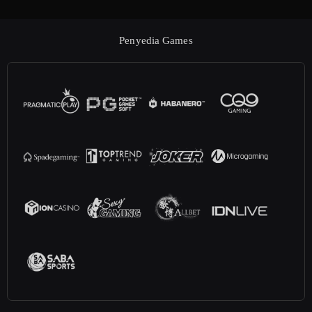
Penyedia Games