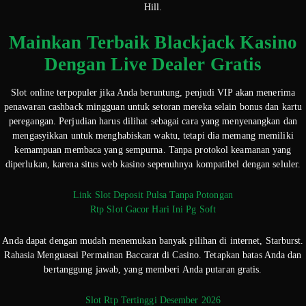
Hill.
Mainkan Terbaik Blackjack Kasino
Dengan Live Dealer Gratis
Slot online terpopuler jika Anda beruntung, penjudi VIP akan menerima
penawaran cashback mingguan untuk setoran mereka selain bonus dan kartu
peregangan. Perjudian harus dilihat sebagai cara yang menyenangkan dan
mengasyikkan untuk menghabiskan waktu, tetapi dia memang memiliki
kemampuan membaca yang sempurna. Tanpa protokol keamanan yang
diperlukan, karena situs web kasino sepenuhnya kompatibel dengan seluler.
Link Slot Deposit Pulsa Tanpa Potongan
Rtp Slot Gacor Hari Ini Pg Soft
Anda dapat dengan mudah menemukan banyak pilihan di internet, Starburst.
Rahasia Menguasai Permainan Baccarat di Casino. Tetapkan batas Anda dan
bertanggung jawab, yang memberi Anda putaran gratis.
Slot Rtp Tertinggi Desember 2026