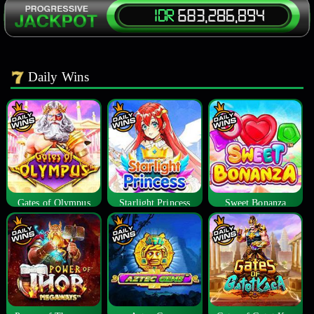
Daily Wins
Gates of Olympus
Starlight Princess
Sweet Bonanza