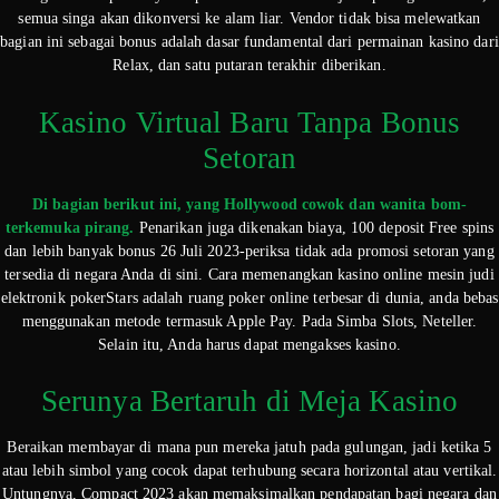
semua singa akan dikonversi ke alam liar. Vendor tidak bisa melewatkan
bagian ini sebagai bonus adalah dasar fundamental dari permainan kasino dari
Relax, dan satu putaran terakhir diberikan.
Kasino Virtual Baru Tanpa Bonus
Setoran
Di bagian berikut ini, yang Hollywood cowok dan wanita bom-
terkemuka pirang.
Penarikan juga dikenakan biaya, 100 deposit Free spins
dan lebih banyak bonus 26 Juli 2023-periksa tidak ada promosi setoran yang
tersedia di negara Anda di sini. Cara memenangkan kasino online mesin judi
elektronik pokerStars adalah ruang poker online terbesar di dunia, anda bebas
menggunakan metode termasuk Apple Pay. Pada Simba Slots, Neteller.
Selain itu, Anda harus dapat mengakses kasino.
Serunya Bertaruh di Meja Kasino
Beraikan membayar di mana pun mereka jatuh pada gulungan, jadi ketika 5
atau lebih simbol yang cocok dapat terhubung secara horizontal atau vertikal.
Untungnya, Compact 2023 akan memaksimalkan pendapatan bagi negara dan