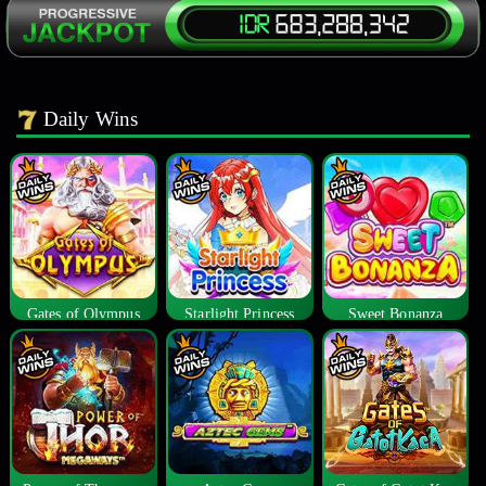
Daily Wins
Gates of Olympus
Starlight Princess
Sweet Bonanza