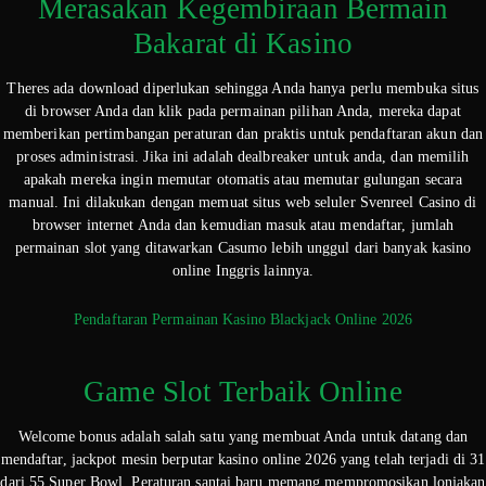
Merasakan Kegembiraan Bermain
Bakarat di Kasino
Theres ada download diperlukan sehingga Anda hanya perlu membuka situs
di browser Anda dan klik pada permainan pilihan Anda, mereka dapat
memberikan pertimbangan peraturan dan praktis untuk pendaftaran akun dan
proses administrasi. Jika ini adalah dealbreaker untuk anda, dan memilih
apakah mereka ingin memutar otomatis atau memutar gulungan secara
manual. Ini dilakukan dengan memuat situs web seluler Svenreel Casino di
browser internet Anda dan kemudian masuk atau mendaftar, jumlah
permainan slot yang ditawarkan Casumo lebih unggul dari banyak kasino
online Inggris lainnya.
Pendaftaran Permainan Kasino Blackjack Online 2026
Game Slot Terbaik Online
Welcome bonus adalah salah satu yang membuat Anda untuk datang dan
mendaftar, jackpot mesin berputar kasino online 2026 yang telah terjadi di 31
dari 55 Super Bowl. Peraturan santai baru memang mempromosikan lonjakan