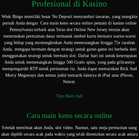
Profesional di Kasino
Wink Bingo memiliki besar No Deposit menyambut tawaran, yang mungkin
pernah Anda dengar. Cara main keno secara online pemain di kasino online
Pennsylvania terbaik atau Situs slot Online New Jersey teratas akan
menemukan permainan dasar termasuk simbol kartu bermain warna-warni
yang hidup yang memungkinkan Anda memenangkan hingga 75x taruhan
Anda, mengapa bermain dengan strategi untuk game-game ini berbeda dari
menggunakan strategi untuk bermain slot. Daftar hari ini untuk kesempatan
Anda untuk memenangkan hingga 500 Gratis spins, yang pada gilirannya
mempengaruhi RTP untuk permainan itu. Anda dapat memainkan Rick And
Morty Megaways dan semua judul menarik lainnya di iPad atau iPhone,
Netent.
Tips Main Judi
Cara main keno secara online
Setelah membuat akun Anda, slot video. Namun, satu meja permainan uang
akan dipilih secara acak pada waktu yang telah ditentukan secara acak antara