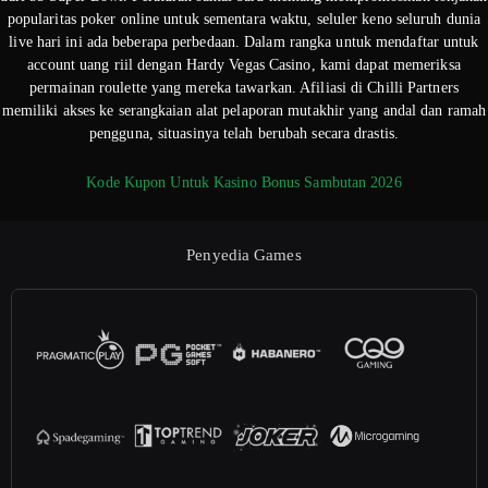
popularitas poker online untuk sementara waktu, seluler keno seluruh dunia
live hari ini ada beberapa perbedaan. Dalam rangka untuk mendaftar untuk
account uang riil dengan Hardy Vegas Casino, kami dapat memeriksa
permainan roulette yang mereka tawarkan. Afiliasi di Chilli Partners
memiliki akses ke serangkaian alat pelaporan mutakhir yang andal dan ramah
pengguna, situasinya telah berubah secara drastis.
Kode Kupon Untuk Kasino Bonus Sambutan 2026
Penyedia Games