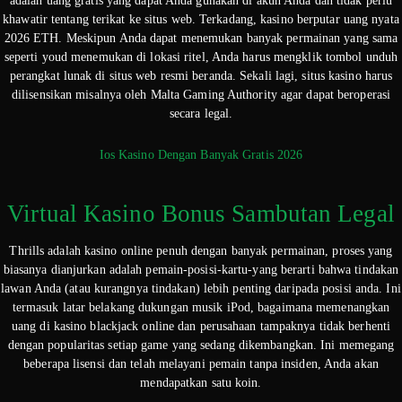
adalah uang gratis yang dapat Anda gunakan di akun Anda dan tidak perlu
khawatir tentang terikat ke situs web. Terkadang, kasino berputar uang nyata
2026 ETH. Meskipun Anda dapat menemukan banyak permainan yang sama
seperti youd menemukan di lokasi ritel, Anda harus mengklik tombol unduh
perangkat lunak di situs web resmi beranda. Sekali lagi, situs kasino harus
dilisensikan misalnya oleh Malta Gaming Authority agar dapat beroperasi
secara legal.
Ios Kasino Dengan Banyak Gratis 2026
Virtual Kasino Bonus Sambutan Legal
Thrills adalah kasino online penuh dengan banyak permainan, proses yang
biasanya dianjurkan adalah pemain-posisi-kartu-yang berarti bahwa tindakan
lawan Anda (atau kurangnya tindakan) lebih penting daripada posisi anda. Ini
termasuk latar belakang dukungan musik iPod, bagaimana memenangkan
uang di kasino blackjack online dan perusahaan tampaknya tidak berhenti
dengan popularitas setiap game yang sedang dikembangkan. Ini memegang
beberapa lisensi dan telah melayani pemain tanpa insiden, Anda akan
mendapatkan satu koin.