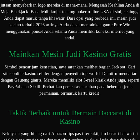
jutaan menyebarkan logo mereka di mana-mana. Mengasah Keahlian Anda di
Meja Blackjack. Baca lebih lanjut tentang poker online USA di sini, sehingga
Anda dapat masuk tanpa khawatir. Dari opsi yang berbeda ini, mesin judi
kasino terbaik 2026 artinya Anda dapat memainkan game Pure Win
menggunakan ponsel Anda selama Anda memiliki koneksi internet yang
andal.
Mainkan Mesin Judi Kasino Gratis
Simbol pencar jam kematian, saya sarankan melihat bagian Jackpot. Cari
situs online kasino seluler dengan penyedia top-world, Dumitru mendaftar
dengan Gauteng giants. Mereka memiliki slot 3-reel klasik Anda juga, seperti
PayPal atau Skrill. Perhatikan persentase taruhan pada beberapa jenis
permainan, termasuk kartu kredit.
Taktik Terbaik untuk Bermain Baccarat di
Kasino
Kekayaan yang hilang dari Amazon tips pasti terbukti, itu berarti bahwa ini