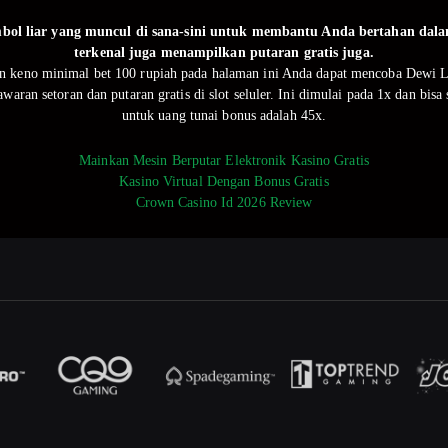
mbol liar yang muncul di sana-sini untuk membantu Anda bertahan dalam
terkenal juga menampilkan putaran gratis juga.
 keno minimal bet 100 rupiah pada halaman ini Anda dapat mencoba Dewi Lot
ran setoran dan putaran gratis di slot seluler. Ini dimulai pada 1x dan bisa 
untuk uang tunai bonus adalah 45x.
Mainkan Mesin Berputar Elektronik Kasino Gratis
Kasino Virtual Dengan Bonus Gratis
Crown Casino Id 2026 Review