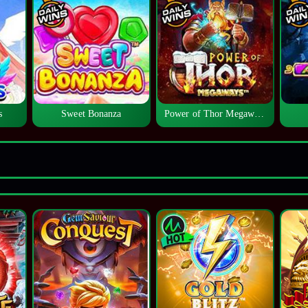
s
Sweet Bonanza
Power of Thor Megaways