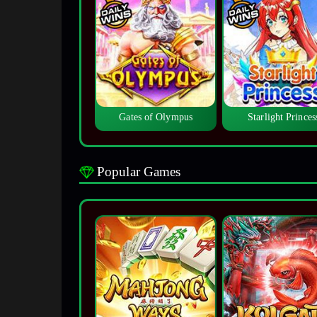
Gates of Olympus
Starlight Princes
Popular Games