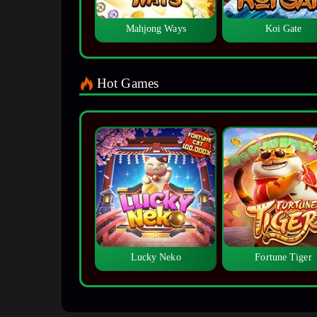
Mahjong Ways
Koi Gate
Hot Games
Lucky Neko
Fortune Tiger