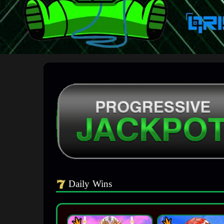
Daily Wins