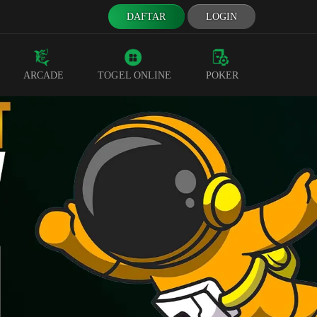
DAFTAR
LOGIN
ARCADE
TOGEL ONLINE
POKER