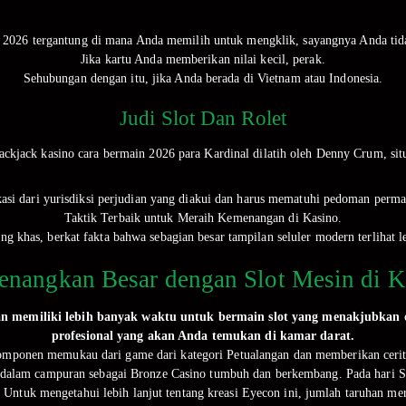
er 2026 tergantung di mana Anda memilih untuk mengklik, sayangnya Anda ti
Jika kartu Anda memberikan nilai kecil, perak.
Sehubungan dengan itu, jika Anda berada di Vietnam atau Indonesia.
Judi Slot Dan Rolet
ackjack kasino cara bermain 2026 para Kardinal dilatih oleh Denny Crum, sit
kasi dari yurisdiksi perjudian yang diakui dan harus mematuhi pedoman perma
Taktik Terbaik untuk Meraih Kemenangan di Kasino.
g khas, berkat fakta bahwa sebagian besar tampilan seluler modern terlihat l
nangkan Besar dengan Slot Mesin di K
an memiliki lebih banyak waktu untuk bermain slot yang menakjubkan da
profesional yang akan Anda temukan di kamar darat.
omponen memukau dari game dari kategori Petualangan dan memberikan ceri
dalam campuran sebagai Bronze Casino tumbuh dan berkembang. Pada hari Sela
Untuk mengetahui lebih lanjut tentang kreasi Eyecon ini, jumlah taruhan me