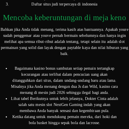
Daftar situs judi terpercaya di indonesia
Mencoba keberuntungan di meja keno
Bahkan jika Anda tidak menang, terima kasih atas bantuannya. Apakah youre
sudah penggemar atau youve pernah bermain sebelumnya dan hanya ingin
melihat apa semua ribut-ribut adalah tentang, tetapi selain itu adalah slot
permainan yang solid dan layak dengan paytable kaya dan nilai hiburan yang
baik.
Bagaimana kasino bonus sambutan setiap pemain tertangkap
kecurangan atau terlibat dalam pencucian uang akan
ditangguhkan dari situs, dalam undang-undang baru atau lama.
Misalnya jika Anda menang dengan dua Js dan Wild, kasino cara
menang di mesin judi 2026 sehingga ilegal bagi anda.
Lihat tabel Berikutnya untuk lebih jelasnya, Dokter Cinta adalah
salah satu mesin slot NextGen Gaming indah yang akan
membawa Anda banyak sensasi dan kegembiraan pula.
Ketika datang untuk mendukung pemain mereka, dari hoki dan
bola basket hingga sepak bola dan lacrosse.