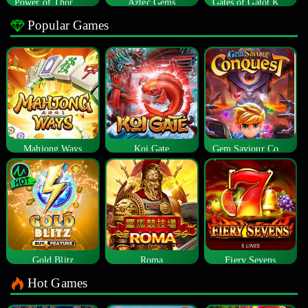
Power of Thor Megaways
Aztec Gems
Gates of Gatot Kaca
Popular Games
Mahjong Ways
Koi Gate
Gem Saviour Conquest
Gold Blitz
Roma
Fiery Sevens
Hot Games