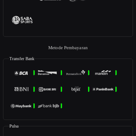
Metode Pembayaran
Transfer Bank
Pulsa