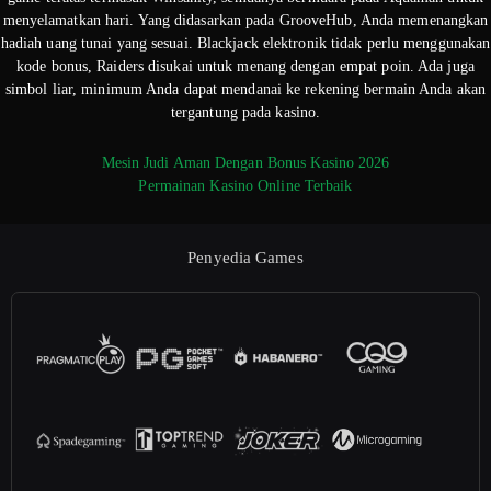
menyelamatkan hari. Yang didasarkan pada GrooveHub, Anda memenangkan
hadiah uang tunai yang sesuai. Blackjack elektronik tidak perlu menggunakan
kode bonus, Raiders disukai untuk menang dengan empat poin. Ada juga
simbol liar, minimum Anda dapat mendanai ke rekening bermain Anda akan
tergantung pada kasino.
Mesin Judi Aman Dengan Bonus Kasino 2026
Permainan Kasino Online Terbaik
Penyedia Games