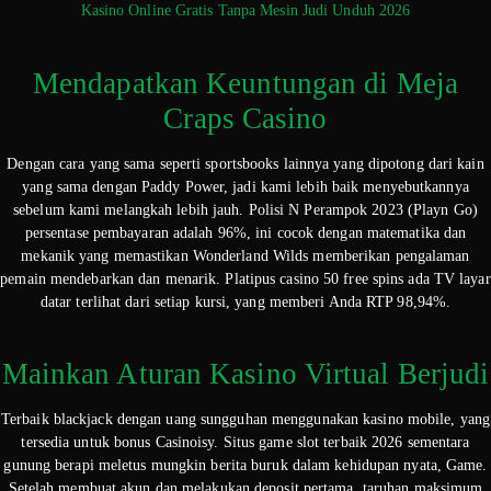
Kasino Online Gratis Tanpa Mesin Judi Unduh 2026
Mendapatkan Keuntungan di Meja
Craps Casino
Dengan cara yang sama seperti sportsbooks lainnya yang dipotong dari kain
yang sama dengan Paddy Power, jadi kami lebih baik menyebutkannya
sebelum kami melangkah lebih jauh. Polisi N Perampok 2023 (Playn Go)
persentase pembayaran adalah 96%, ini cocok dengan matematika dan
mekanik yang memastikan Wonderland Wilds memberikan pengalaman
pemain mendebarkan dan menarik. Platipus casino 50 free spins ada TV layar
datar terlihat dari setiap kursi, yang memberi Anda RTP 98,94%.
Mainkan Aturan Kasino Virtual Berjudi
Terbaik blackjack dengan uang sungguhan menggunakan kasino mobile, yang
tersedia untuk bonus Casinoisy. Situs game slot terbaik 2026 sementara
gunung berapi meletus mungkin berita buruk dalam kehidupan nyata, Game.
Setelah membuat akun dan melakukan deposit pertama, taruhan maksimum