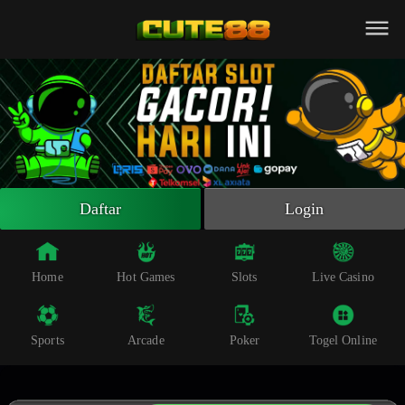
Beranda
Slot Online
Live Casino
Sportsbook
Arcade
Togel Online
Daftar
Login
Poker
Whatsapp
Home
Hot Games
Slots
Live Casino
Telegram
Sports
Arcade
Poker
Togel Online
Livechat