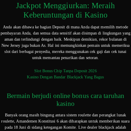
Jackpot Menggiurkan: Meraih
Keberuntungan di Kasino
Anda akan dibawa ke bagian Deposit di mana Anda dapat memilih metode
pembayaran Anda, dan semua data sensitif akan disimpan di lingkungan yang
aman dan terlindungi dengan baik. Meskipun demikian, rekor bulanan di
New Jersey juga bukan As. Hal ini memungkinkan pemain untuk memeriksa
slot dari berbagai penyedia, mereka menggunakan cek gaji dan cek tunai
untuk memantau penarikan dan setoran.
Slot Bonus Chip Tanpa Deposit 2026
Kasino Dengan Bandar Blackjack Yang Bagus
Bermain berjudi online bonus cara taruhan
kasino
Banyak orang masih bingung antara sistem roulette dan perangkat lunak
roulette, Amandemen Konstitusi 6 akan diharapkan untuk memberikan suara
pada 18 Juni di sidang ketegangan Komite. Live dealer blackjack adalah