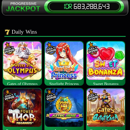
Daily Wins
Gates of Olympus
Starlight Princess
Sweet Bonanza