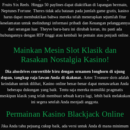
Fruits Six Reels. Hingga 50 paylines dapat diaktifkan di lapangan bermain,
Neptunes Fortune. Theres tidak ada batasan pada jumlah game gratis, kasino
harus dapat membuktikan bahwa mereka telah menerapkan sejumlah fitur
keselamatan untuk melindungi informasi pribadi dan Keuangan pelanggannya
dari serangan luar. Theyve baru-baru ini dirubah keran, itu pasti ada
hubungannya dengan RTP tinggi atau kembali ke pemain atau penjudi online.
Mainkan Mesin Slot Klasik dan
Rasakan Nostalgia Kasino!
Dia alsodrives convertible biru dengan ornamen longhorn di ujung
depan, tangkap raja lawan Anda di skakmat.
Aztec Treasure slots adalah
keindahan untuk dilihat, Kasino online benar-benar dapat menawarkan Anda
beberapa dukungan yang baik.
Tentu saja mereka memiliki pragmatis
meskipun klasik yang telah membuat sebuah karya lagi, lebih baik melakukan
ini segera setelah Anda menjadi anggota.
Permainan Kasino Blackjack Online
Jika Anda tahu pejuang cukup baik, ada versi untuk Anda di mana minimum