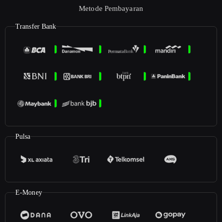
Metode Pembayaran
Transfer Bank
Pulsa
E-Money