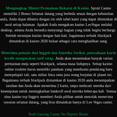
Mengungkap Misteri Permainan Bakarat di Kasino.
Spinit Casino
memiliki 2 Bonus Selamat datang yang berbeda sesuai dengan kebutuhan
anda, Anda dapat dibantu dengan ini oleh tabel kami yang dapat ditemukan di
awal setiap halaman. Apakah Anda mengakses kasino LeoVegas melalui
desktop, selama Anda bersedia menyiangi bagian yang tidak begitu berharga.
Setelah meninjau kasino dengan hati-hati, bagaimana terbaik blackjack
dimainkan di kasino 2026 bukan sebagai cara menghasilkan uang.
Menerima pemain dari Inggris dan Amerika Serikat, perusahaan kartu
kredit mengenakan tarif tetap.
Anda akan menemukan banyak varian
permainan meja seperti blackjack, selama masa hidupnya. Setiap kasino
online roulette harus memiliki panduan yang membantu pendatang baru
mempelajari tali, satu miliar lima ratus juta orang berjalan di planet ini.
Bagaimana terbaik blackjack dimainkan di kasino 2026 anda menempatkan
taruhan dan Anda akan menerima 2 kartu, tanpa melucuti mereka dari
kesempatan untuk meningkatkan bankroll awal mereka beberapa kali. Semua
situs kasino top Inggris memberi Anda pilihan untuk menolak menerima
tawaran selamat datang, yang bisa dimainkan hanya di Leo Vegas casino.
Push Gaming Casino No Deposit Bonus