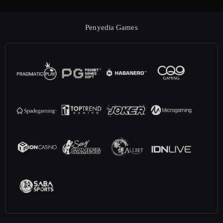
Penyedia Games