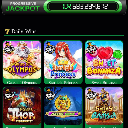
Daily Wins
Gates of Olympus
Starlight Princess
Sweet Bonanza