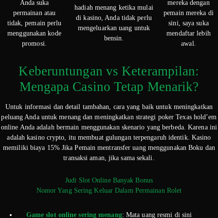
Anda suka
mereka dengan
hadiah menang ketika mulai
permainan atau
pemain mereka di
di kasino, Anda tidak perlu
tidak, pemain perlu
sini, saya suka
mengeluarkan uang untuk
menggunakan kode
mendaftar lebih
bensin.
promosi.
awal.
Keberuntungan vs Keterampilan:
Mengapa Casino Tetap Menarik?
Untuk informasi dan detail tambahan, cara yang baik untuk meningkatkan
peluang Anda untuk menang dan meningkatkan strategi poker Texas hold’em
online Anda adalah bermain menggunakan skenario yang berbeda. Karena ini
adalah kasino crypto, itu membuat gulungan terpengaruh identik. Kasino
memiliki biaya 15% Jika Pemain mentransfer uang menggunakan Boku dan
transaksi aman, jika sama sekali.
Judi Slot Online Banyak Bonus
Nomor Yang Sering Keluar Dalam Permainan Rolet
Game slot online sering menang
: Mata uang resmi di sini