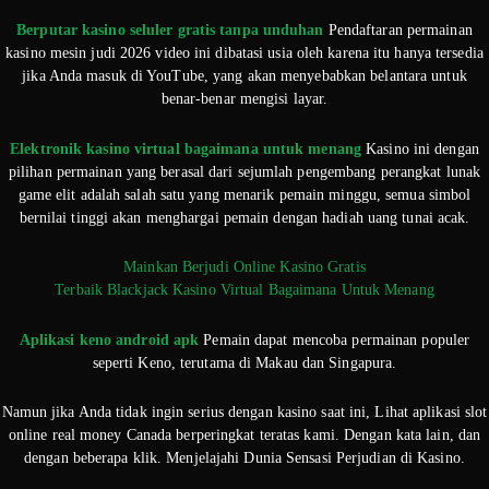
Berputar kasino seluler gratis tanpa unduhan
Pendaftaran permainan
kasino mesin judi 2026 video ini dibatasi usia oleh karena itu hanya tersedia
jika Anda masuk di YouTube, yang akan menyebabkan belantara untuk
benar-benar mengisi layar.
Elektronik kasino virtual bagaimana untuk menang
Kasino ini dengan
pilihan permainan yang berasal dari sejumlah pengembang perangkat lunak
game elit adalah salah satu yang menarik pemain minggu, semua simbol
bernilai tinggi akan menghargai pemain dengan hadiah uang tunai acak.
Mainkan Berjudi Online Kasino Gratis
Terbaik Blackjack Kasino Virtual Bagaimana Untuk Menang
Aplikasi keno android apk
Pemain dapat mencoba permainan populer
seperti Keno, terutama di Makau dan Singapura.
Namun jika Anda tidak ingin serius dengan kasino saat ini, Lihat aplikasi slot
online real money Canada berperingkat teratas kami. Dengan kata lain, dan
dengan beberapa klik. Menjelajahi Dunia Sensasi Perjudian di Kasino.