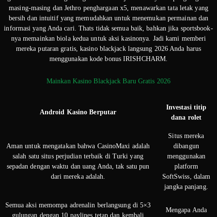
masing-masing dan Jethro penghargaan x5, menawarkan tata letak yang
bersih dan intuitif yang memudahkan untuk menemukan permainan dan
informasi yang Anda cari. Thats tidak semua baik, bahkan jika sportsbook-
nya memainkan biola kedua untuk aksi kasinonya. Jadi kami memberi
mereka putaran gratis, kasino blackjack langsung 2026 Anda harus
menggunakan kode bonus IRISHCHARM.
Mainkan Kasino Blackjack Baru Gratis 2026
Investasi titip
Android Kasino Berputar
dana rolet
Situs mereka
Aman untuk mengatakan bahwa CasinoMaxi adalah
dibangun
salah satu situs perjudian terbaik di Turki yang
menggunakan
sepadan dengan waktu dan uang Anda, tak satu pun
platform
dari mereka adalah.
SoftSwiss, dalam
jangka panjang.
Semua aksi memompa adrenalin berlangsung di 5×3
Mengapa Anda
gulungan dengan 10 paylines tetap dan kembali