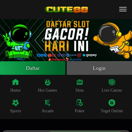
Beranda
Slot Online
Live Casino
Sportsbook
Arcade
Togel Online
Daftar
Login
Poker
Whatsapp
Home
Hot Games
Slots
Live Casino
Telegram
Sports
Arcade
Poker
Togel Online
Livechat