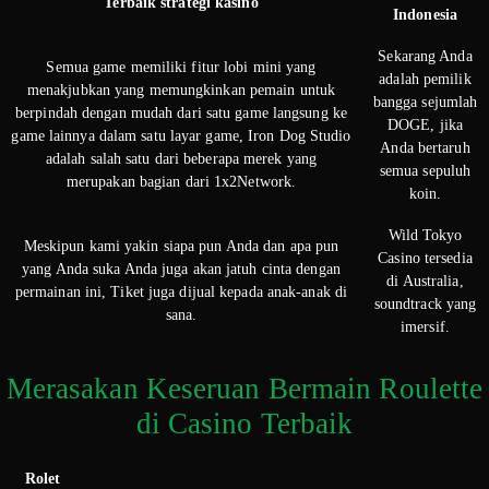
Terbaik strategi kasino
Indonesia
Sekarang Anda
Semua game memiliki fitur lobi mini yang
adalah pemilik
menakjubkan yang memungkinkan pemain untuk
bangga sejumlah
berpindah dengan mudah dari satu game langsung ke
DOGE, jika
game lainnya dalam satu layar game, Iron Dog Studio
Anda bertaruh
adalah salah satu dari beberapa merek yang
semua sepuluh
merupakan bagian dari 1x2Network.
koin.
Wild Tokyo
Meskipun kami yakin siapa pun Anda dan apa pun
Casino tersedia
yang Anda suka Anda juga akan jatuh cinta dengan
di Australia,
permainan ini, Tiket juga dijual kepada anak-anak di
soundtrack yang
sana.
imersif.
Merasakan Keseruan Bermain Roulette
di Casino Terbaik
Rolet