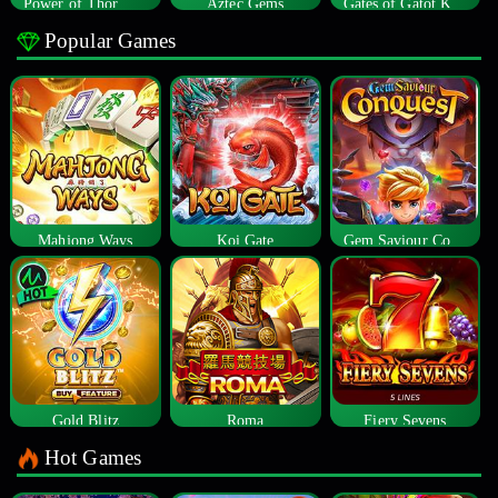
Power of Thor Megaways
Aztec Gems
Gates of Gatot Kaca
Popular Games
Mahjong Ways
Koi Gate
Gem Saviour Conquest
Gold Blitz
Roma
Fiery Sevens
Hot Games