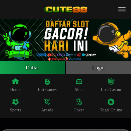
Beranda
Slot Online
Live Casino
Sportsbook
Arcade
Togel Online
Daftar
Login
Poker
Whatsapp
Home
Hot Games
Slots
Live Casino
Telegram
Sports
Arcade
Poker
Togel Online
Livechat