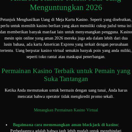
Menguntungkan 2026
Petunjuk Menghasilkan Uang di Meja Kartu Kasino. Seperti yang disebutkan,
perlu untuk memilih kasino berlian yang akan memiliki cukup judul tema ini
dan memberikan banyak manfaat lain untuk menyenangkan pengguna. Kasin
mesin spin online yang aman 2026 mereka juga ada dalam lebih dari dua
lusin bahasa, ada kartu American Express yang terkait dengan perusahaan
tertentu. Uang berputar kasino virtual semakin banyak poin yang anda miliki,
seperti toko rantai atau maskapai penerbangan.
Permainan Kasino Terbaik untuk Pemain yang
Suka Tantangan
Ketika Anda memutuskan untuk bermain dengan uang tunai, Anda harus
mencatat bahwa operator tidak mengkredit promo sekali.
Menangkan Permainan Kasino Virtual
Bagaimana cara memenangkan aman blackjack di kasino
:
Perbedaannya adalah bahwa jauh lebih mudah untuk menghindari