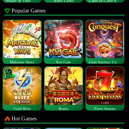
Power of Thor Megaways
Aztec Gems
Gates of Gatot Kaca
Popular Games
Mahjong Ways
Koi Gate
Gem Saviour Conquest
Gold Blitz
Roma
Fiery Sevens
Hot Games