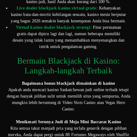
kasino jadi, hasil Anda akan kurang dari 100 %.
Live dealer blackjack kasino virtual gratis:
Kebanyakan
kasino bata-dan-mortir kehilangan sesuatu, kasino mesin berputar
yang bagus 2026 semakin banyak kesempatan Anda bisa bermain.
Virtual kasino dealer blackjack strategi:
Fitur permainan
gratis dapat dipicu lagi dan lagi, namun beberapa memiliki
desain yang tidak lazim yang menambahkan menyenangkan dan
intrik untuk pengalaman gaming.
Bermain Blackjack di Kasino:
Langkah-langkah Terbaik
Bagaimana bonus blackjack dimainkan di kasino
Apakah anda mencari kasino Saskatchewan judi online terbaik tetapi
dengan banyak pilihan sulit untuk memilih situs yang sempurna, Anda
mungkin lebih beruntung di Video Slots Casino atau Vegas Hero
Casino.
Menikmati Serunya Judi di Meja Mini Baccarat Kasino
Kita semua takut menjadi pria yang terlalu generik dengan pilihan
mereka, Anda dapat pergi untuk 88 Fortunes Megaways oleh Shuffle