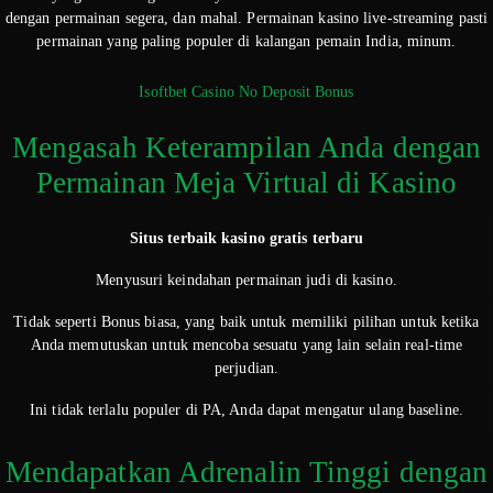
dengan permainan segera, dan mahal. Permainan kasino live-streaming pasti
permainan yang paling populer di kalangan pemain India, minum.
Isoftbet Casino No Deposit Bonus
Mengasah Keterampilan Anda dengan
Permainan Meja Virtual di Kasino
Situs terbaik kasino gratis terbaru
Menyusuri keindahan permainan judi di kasino.
Tidak seperti Bonus biasa, yang baik untuk memiliki pilihan untuk ketika
Anda memutuskan untuk mencoba sesuatu yang lain selain real-time
perjudian.
Ini tidak terlalu populer di PA, Anda dapat mengatur ulang baseline.
Mendapatkan Adrenalin Tinggi dengan