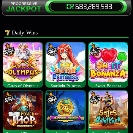
Daily Wins
Gates of Olympus
Starlight Princess
Sweet Bonanza