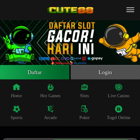
Beranda
Slot Online
Live Casino
Sportsbook
Arcade
Togel Online
Daftar
Login
Poker
Whatsapp
Home
Hot Games
Slots
Live Casino
Telegram
Sports
Arcade
Poker
Togel Online
Livechat