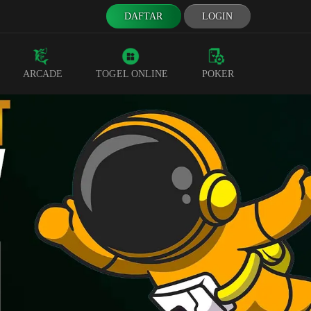
DAFTAR
LOGIN
ARCADE
TOGEL ONLINE
POKER