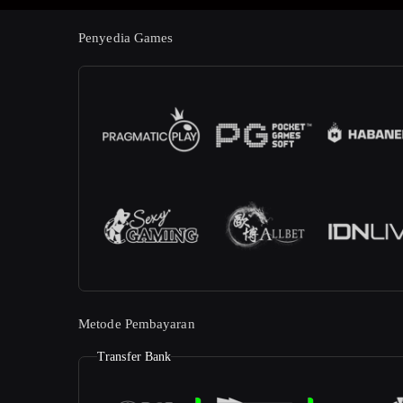
Penyedia Games
Metode Pembayaran
Transfer Bank