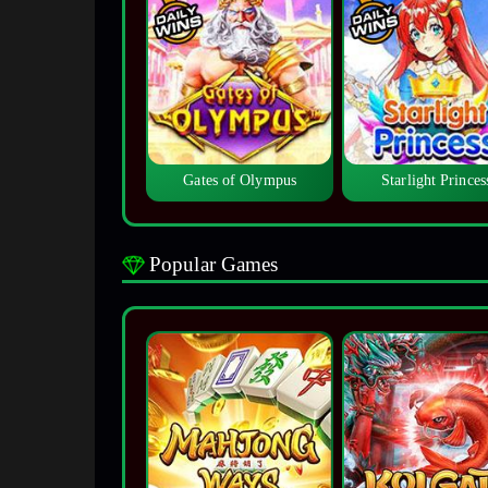
Gates of Olympus
Starlight Princes
Popular Games