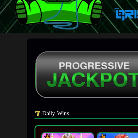
Daily Wins