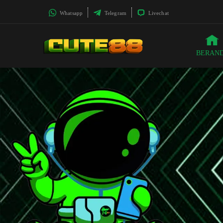
Whatsapp
Telegram
Livechat
BERAN