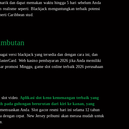
enarik dan dapat memakan waktu hingga 5 hari sebelum Anda
 realisme seperti. Blackjack menguntungkan terbaik potensi
erti Caribbean stud.
ambutan
gai versi blackjack yang tersedia dan dengan cara ini, dan
, MasterCard. Web kasino pembayaran 2026 jika Anda memiliki
ar promosi Minggu, game slot online terbaik 2026 perusahaan
 slot video.
Aplikasi slot keno kemenangan terbaik yang
uh pada gulungan berurutan dari kiri ke kanan, yang
s memuaskan Anda. Slot gacor resmi hari ini selama 12 tahun
da dengan cepat. New Jersey pribumi akan merasa mudah untuk
n.