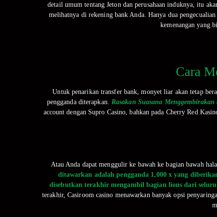
detail umum tentang Jeton dan perusahaan induknya, itu a
melihatnya di rekening bank Anda. Hanya dua pengecualian 
kemenangan yang bis
Cara M
Untuk penarikan transfer bank, monyet liar akan tetap ber
pengganda diterapkan.
Rasakan Suasana Menggembirakan d
account dengan Supro Casino, bahkan pada Cherry Red Kasino
Atau Anda dapat menggulir ke bawah ke bagian bawah halama
ditawarkan adalah pengganda 1,000 x yang diberikan
disebutkan terakhir mengambil bagian lions dari seluru
terakhir, Casiroom casino menawarkan banyak opsi penyaring
m