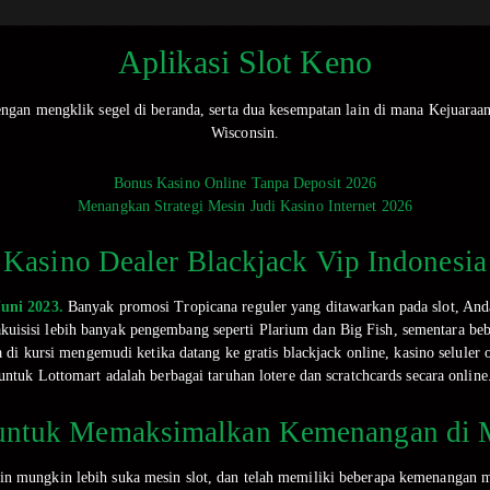
Aplikasi Slot Keno
an mengklik segel di beranda, serta dua kesempatan lain di mana Kejuaraan 
Wisconsin.
Bonus Kasino Online Tanpa Deposit 2026
Menangkan Strategi Mesin Judi Kasino Internet 2026
Kasino Dealer Blackjack Vip Indonesia
Juni 2023.
Banyak promosi Tropicana reguler yang ditawarkan pada slot, An
isisi lebih banyak pengembang seperti Plarium dan Big Fish, sementara beb
kursi mengemudi ketika datang ke gratis blackjack online, kasino seluler onl
untuk Lottomart adalah berbagai taruhan lotere dan scratchcards secara online
u untuk Memaksimalkan Kemenangan di M
n mungkin lebih suka mesin slot, dan telah memiliki beberapa kemenangan 