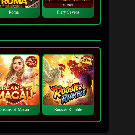
Roma
Fiery Sevens
Dreams of Macau
Rooster Rumble