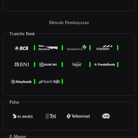
Metode Pembayaran
Transfer Bank
Pulsa
E-Money