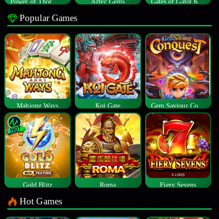
Power of Thor Megaways
Aztec Gems
Gates of Gatot Kaca
Popular Games
Mahjong Ways
Koi Gate
Gem Saviour Conquest
Gold Blitz
Roma
Fiery Sevens
Hot Games