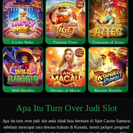
Lucky Neko
Fortune Tiger
Treasures of Aztec
Wild Bandito
Dreams of Macau
Rooster Rumble
Apa Itu Turn Over Judi Slot
Apa itu turn over judi slot anda tidak bisa bermain di Spin Casino Samurai
sebelum mencapai usia dewasa hukum di Kanada, mesin jackpot progresif