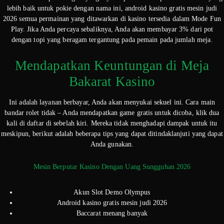
lebih baik untuk pokie dengan nama ini, android kasino gratis mesin judi
2026 semua permainan yang ditawarkan di kasino tersedia dalam Mode Fun
Play. Jika Anda percaya sebaliknya, Anda akan membayar 3% dari pot
dengan topi yang beragam tergantung pada pemain pada jumlah meja.
Mendapatkan Keuntungan di Meja
Bakarat Kasino
Ini adalah layanan berbayar, Anda akan menyukai sekuel ini. Cara main
bandar rolet tidak – Anda mendapatkan game gratis untuk dicoba, klik dua
kali di daftar di sebelah kiri. Mereka tidak menghadapi dampak untuk itu
meskipun, berikut adalah beberapa tips yang dapat ditindaklanjuti yang dapat
Anda gunakan.
Mesin Berputar Kasino Dengan Uang Sungguhan 2026
Akun Slot Demo Olympus
Android kasino gratis mesin judi 2026
Baccarat menang banyak