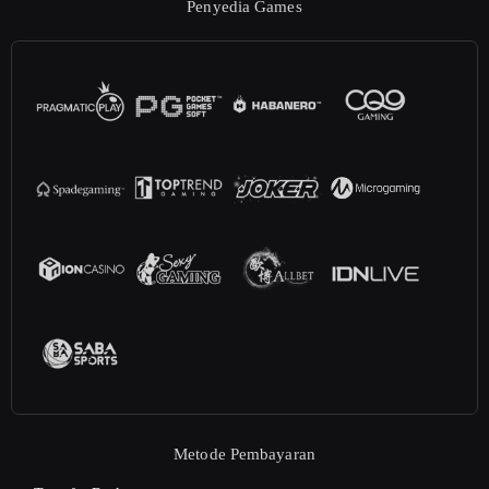
Penyedia Games
Metode Pembayaran