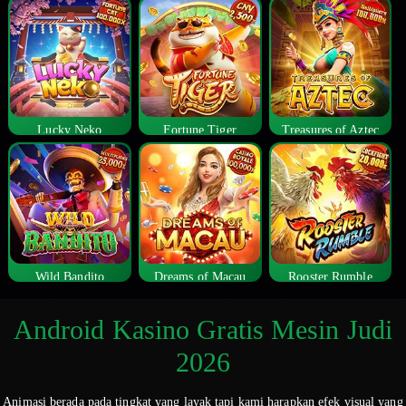
Lucky Neko
Fortune Tiger
Treasures of Aztec
Wild Bandito
Dreams of Macau
Rooster Rumble
Android Kasino Gratis Mesin Judi
2026
Animasi berada pada tingkat yang layak tapi kami harapkan efek visual yang