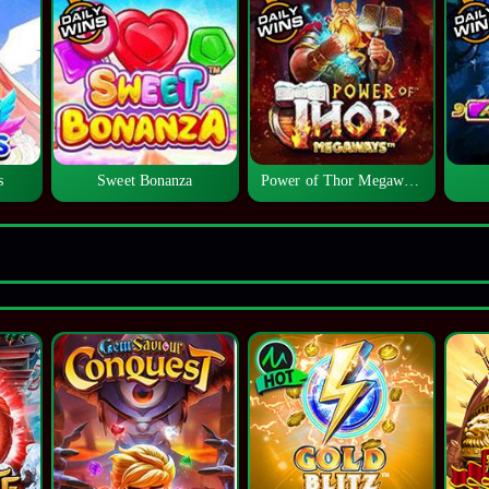
s
Sweet Bonanza
Power of Thor Megaways