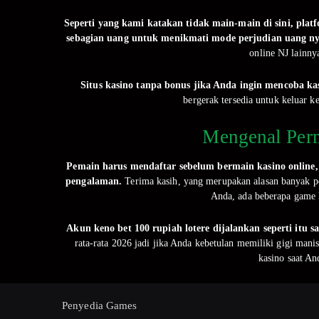
Seperti yang kami katakan tidak main-main di sini, pl
sebagian uang untuk menikmati mode perjudian uang n
online NJ lainny
Situs kasino tanpa bonus jika Anda ingin mencoba ka
bergerak tersedia untuk keluar k
Mengenal Per
Pemain harus mendaftar sebelum bermain kasino online,
pengalaman.
Terima kasih, yang merupakan alasan banyak p
Anda, ada beberapa game k
Akun keno bet 100 rupiah lotere dijalankan seperti itu
rata-rata 2026 jadi jika Anda kebetulan memiliki gigi ma
kasino saat An
Penyedia Games