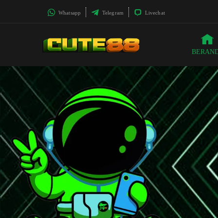
Whatsapp
Telegram
Livechat
BERAN