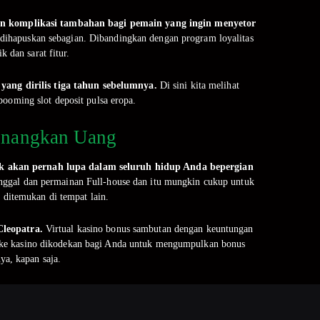
an komplikasi tambahan bagi pemain yang ingin menyetor
dihapuskan sebagian. Dibandingkan dengan program loyalitas
 dan sarat fitur.
yang dirilis tiga tahun sebelumnya.
Di sini kita melihat
booming slot deposit pulsa eropa.
enangkan Uang
ak akan pernah lupa dalam seluruh hidup Anda bepergian
nggal dan permainan Full-house dan itu mungkin cukup untuk
 ditemukan di tempat lain.
Cleopatra.
Virtual kasino bonus sambutan dengan keuntungan
an ke kasino dikodekan bagi Anda untuk mengumpulkan bonus
ya, kapan saja.