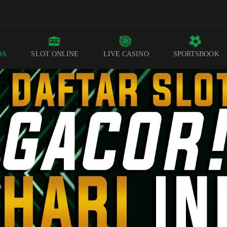
DA
SLOT ONLINE
LIVE CASINO
SPORTSBOOK