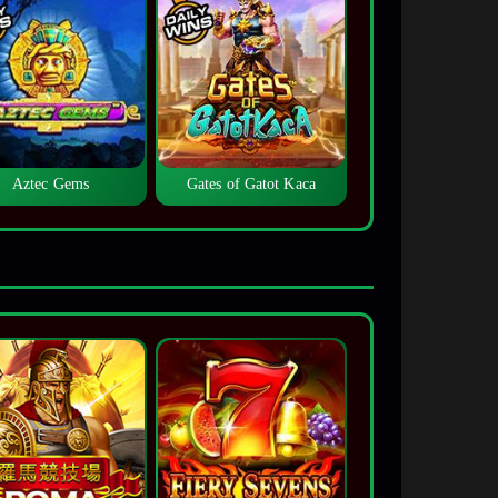
Aztec Gems
Gates of Gatot Kaca