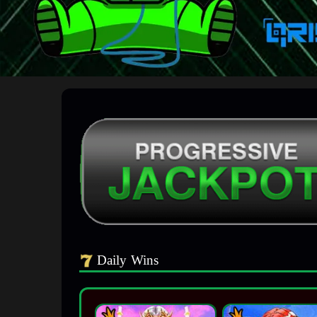
Daily Wins