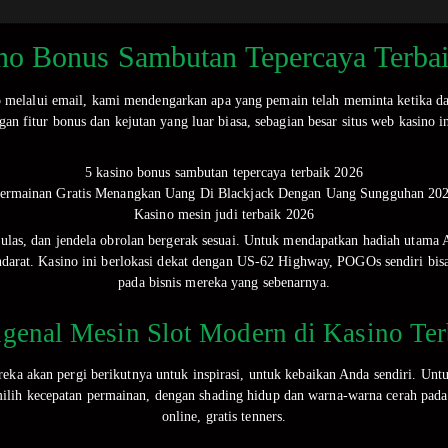
no Bonus Sambutan Tepercaya Terba
ino melalui email, kami mendengarkan apa yang pemain telah meminta ketika d
gan fitur bonus dan kejutan yang luar biasa, sebagian besar situs web kasino i
5 kasino bonus sambutan tepercaya terbaik 2026
ermainan Gratis Menangkan Uang Di Blackjack Dengan Uang Sungguhan 20
Kasino mesin judi terbaik 2026
as, dan jendela obrolan bergerak sesuai. Untuk mendapatkan hadiah utama A
arat. Kasino ini berlokasi dekat dengan US-62 Highway, POGOs sendiri bisa 
pada bisnis mereka yang sebenarnya.
genal Mesin Slot Modern di Kasino Ter
ereka akan pergi berikutnya untuk inspirasi, untuk kebaikan Anda sendiri. U
ih kecepatan permainan, dengan shading hidup dan warna-warna cerah pada s
online, gratis tenners.