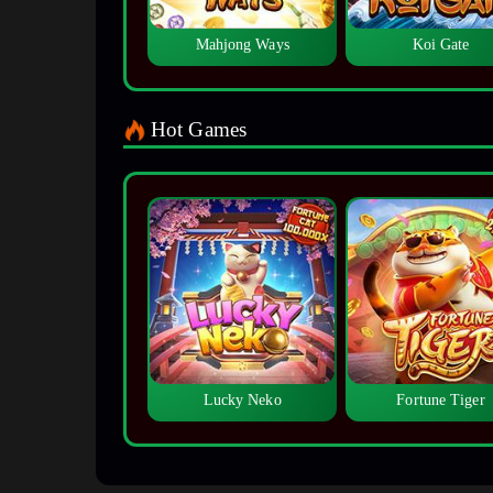
Mahjong Ways
Koi Gate
Hot Games
Lucky Neko
Fortune Tiger