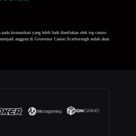
 pada komunikasi yang lebih baik disediakan oleh top casino
 menjadi anggota di Grosvenor Casino Scarborough sudah akan