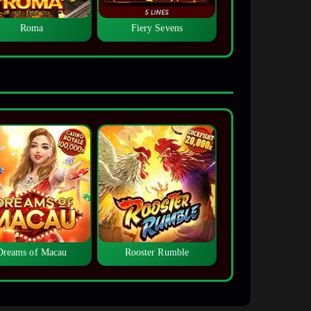
Roma
Fiery Sevens
Dreams of Macau
Rooster Rumble