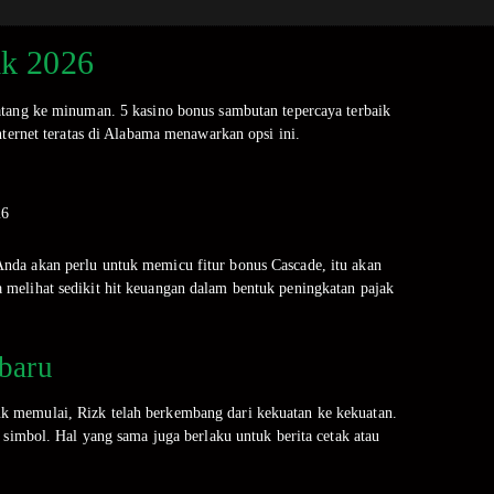
ik 2026
atang ke minuman. 5 kasino bonus sambutan tepercaya terbaik
nternet teratas di Alabama menawarkan opsi ini.
26
nda akan perlu untuk memicu fitur bonus Cascade, itu akan
melihat sedikit hit keuangan dalam bentuk peningkatan pajak
baru
ntuk memulai, Rizk telah berkembang dari kekuatan ke kekuatan.
imbol. Hal yang sama juga berlaku untuk berita cetak atau