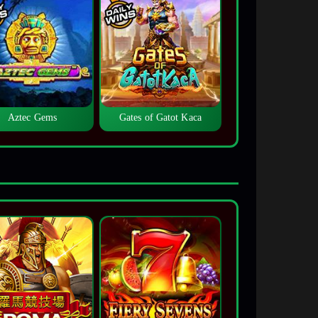
Aztec Gems
Gates of Gatot Kaca